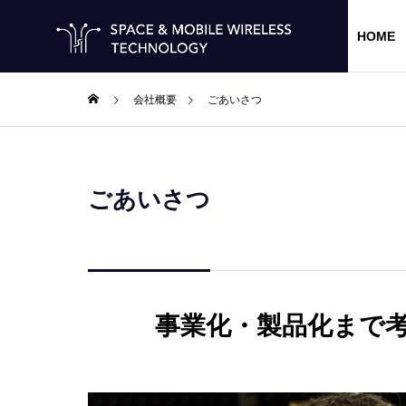
HOME
会社概要
ごあいさつ
ごあいさつ
ごあいさつ
BUSINESS
COMPANY
事業内容
会社概要
アクセス
事業化・製品化まで
R&D受託
革新的コンポ