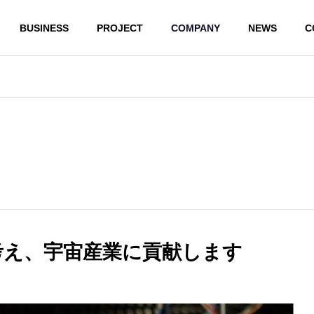
BUSINESS
PROJECT
COMPANY
NEWS
C
企業概要
SDGsへの取り組み
考え、宇宙産業に貢献します
事業
製造受託事業
ーネント・モジュール
ワイヤレス化システムの構築