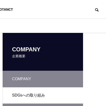
OTANCT
沿革
COMPANY
企業概要
COMPANY
提携会社
コンサルティング/人材育成
事業
SDGsへの取り組み
講義と実習・人材育成